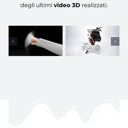
degli ultimi
video 3D
realizzati.
Animazione 3D:
dentro la
precisione
Mariotti
3D