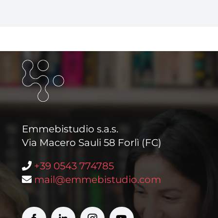
Emmebistudio s.a.s.
Via Macero Sauli 58 Forlì (FC)
+39 0543 774785
mail@emmebistudio.com