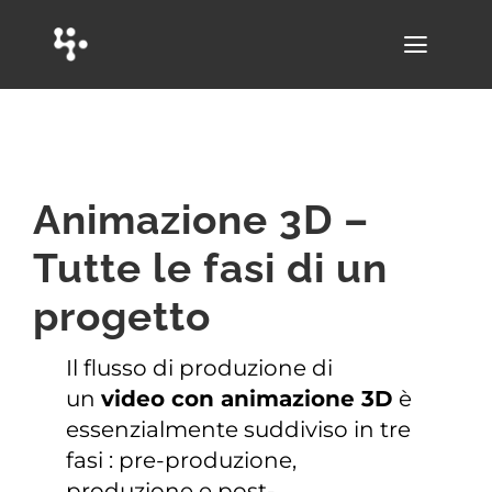
Salta
al
Toggle
contenuto
Naviga
HOME
CHI SIAMO
Animazione 3D –
VIDEO 3D
Tutte le fasi di un
WEB
progetto
COMUNICAZIONE
Il flusso di produzione di
un
video con animazione 3D
è
PORTFOLIO
essenzialmente suddiviso in tre
fasi : pre-produzione,
BLOG
produzione e post-